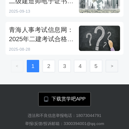
二级建造师电子证书下
载和打印通知
2025-09-13
青海人事考试信息网：
2025年二建考试合格标
准公布
2025-08-28
1
2
3
4
5
<
>
下载赏学吧APP
违法和不良信息举报电话：18073044791
举报/反馈/投诉邮箱：3300394001@qq.com