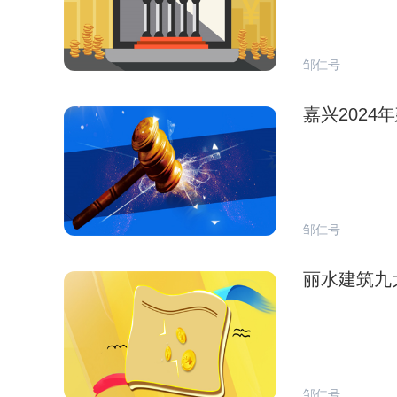
邹仁号
嘉兴202
邹仁号
丽水建筑九
邹仁号