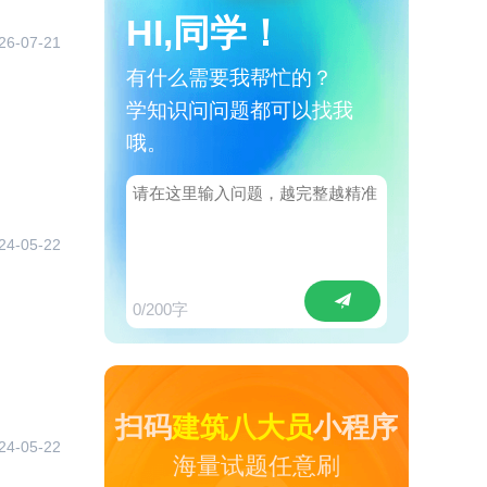
HI,同学！
26-07-21
有什么需要我帮忙的？
学知识问问题都可以找我
哦。
24-05-22
0
/200字
扫码
建筑八大员
小程序
24-05-22
海量试题任意刷