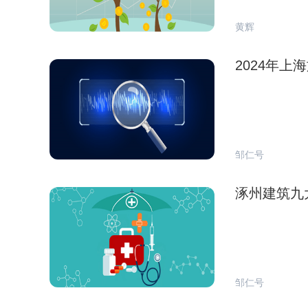
黄辉
2024年
邹仁号
涿州建筑九
邹仁号