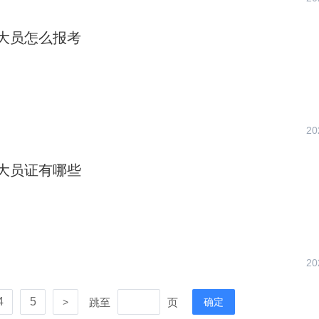
大员怎么报考
20
大员证有哪些
20
4
5
跳至
页
>
确定