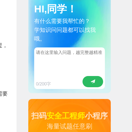
HI,同学！
有什么需要我帮忙的？
学知识问问题都可以找我
哦。
过，
0
/200字
需要
扫码
安全工程师
小程序
海量试题任意刷