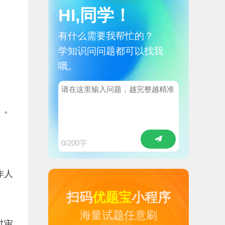
HI,同学！
有什么需要我帮忙的？
学知识问问题都可以找我
哦。
》。
0
/200字
作人
扫码
优题宝
小程序
海量试题任意刷
过审