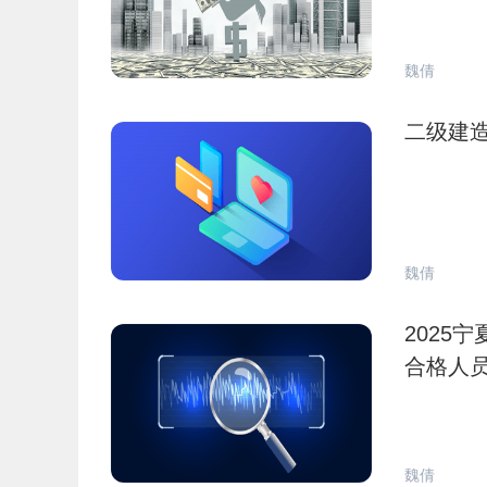
魏倩
二级建
魏倩
2025
合格人
魏倩