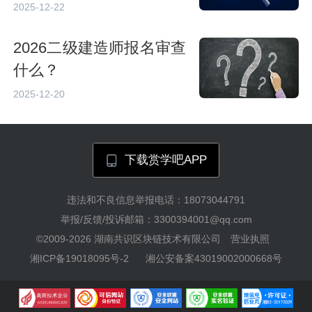
注册建造师合格人员公告
2025-12-22
2026二级建造师报名审查
什么？
2025-12-20
下载赏学吧APP
违法和不良信息举报电话：18073044791
举报/反馈/投诉邮箱：3300394001@qq.com
©2009-2026
湖南共识区块链技术有限公司
营业执照
湘ICP备19018095号-2
湘公安备案43019002000668号