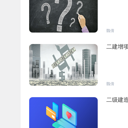
魏倩
二建增
魏倩
二级建