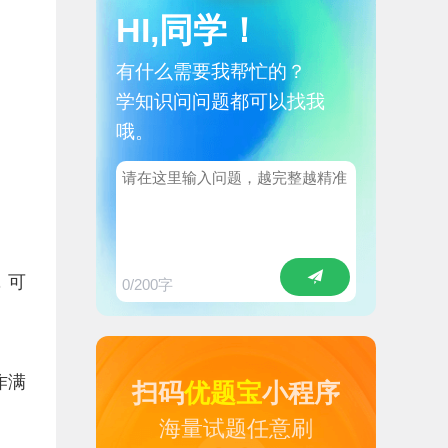
HI,同学！
有什么需要我帮忙的？
学知识问问题都可以找我
哦。
，可
0
/200字
作满
扫码
优题宝
小程序
海量试题任意刷