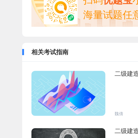
扫码
优题宝
海量试题任
相关考试指南
二级建
魏倩
二级建