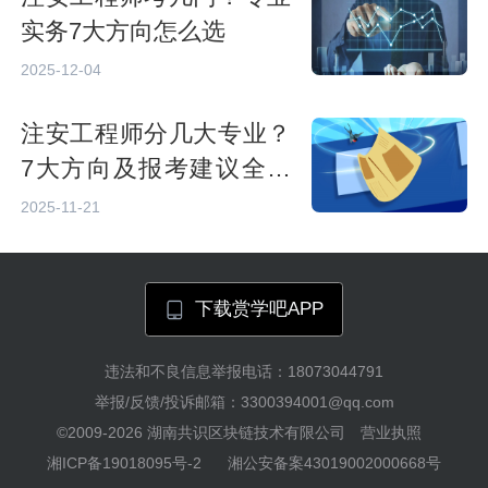
实务7大方向怎么选
2025-12-04
注安工程师分几大专业？
7大方向及报考建议全解
析
2025-11-21
下载赏学吧APP
违法和不良信息举报电话：18073044791
举报/反馈/投诉邮箱：3300394001@qq.com
©2009-2026
湖南共识区块链技术有限公司
营业执照
湘ICP备19018095号-2
湘公安备案43019002000668号